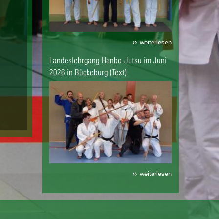
weiterlesen
Landeslehrgang Hanbo-Jutsu im Juni
2026 in Bückeburg (Text)
weiterlesen