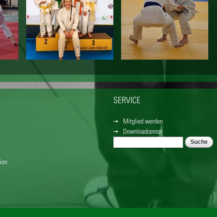
SERVICE
Mitglied werden
Downloadcenter
Suche
SUCHFORMULAR
ion