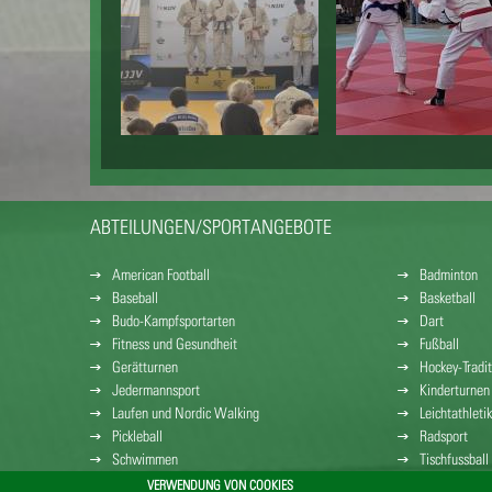
ABTEILUNGEN/SPORTANGEBOTE
American Football
Badminton
Baseball
Basketball
Budo-Kampfsportarten
Dart
Fitness und Gesundheit
Fußball
Gerätturnen
Hockey-Tradit
Jedermannsport
Kinderturnen
Laufen und Nordic Walking
Leichtathletik
Pickleball
Radsport
Schwimmen
Tischfussball
Volleyball
VERWENDUNG VON COOKIES