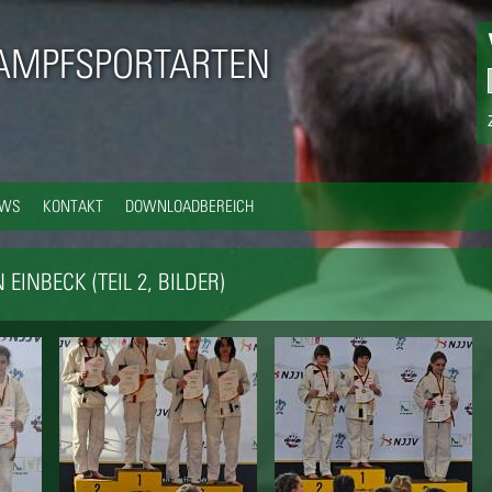
Direkt
zum
AMPFSPORTARTEN
Inhalt
EWS
KONTAKT
DOWNLOADBEREICH
EINBECK (TEIL 2, BILDER)