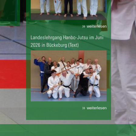
weiterlesen
Landeslehrgang Hanbo-Jutsu im Juni
2026 in Bückeburg (Text)
weiterlesen